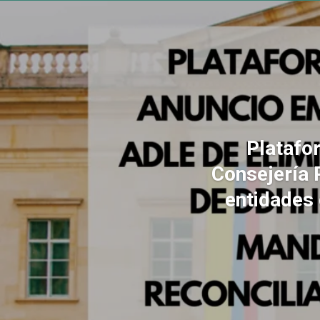
Platafo
Consejería 
entidades 