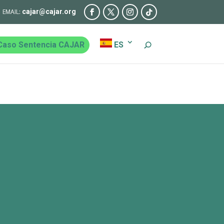
cajar@cajar.org
Caso Sentencia CAJAR
ES