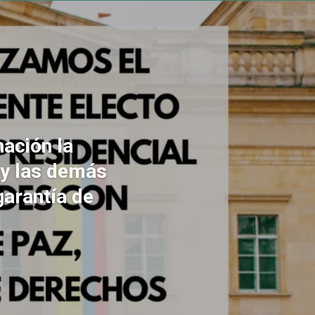
ación la
 y las demás
garantía de