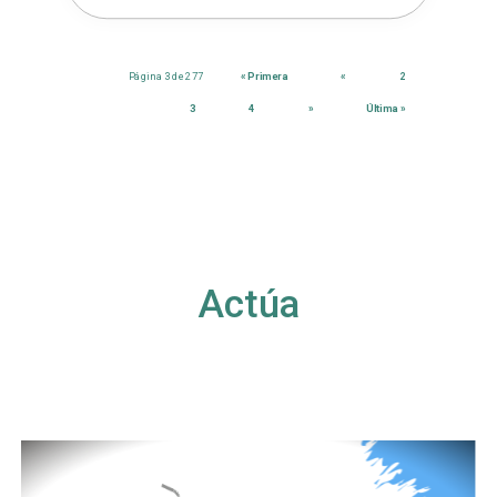
Página 3 de 277
« Primera
«
2
3
4
»
Última »
Actúa