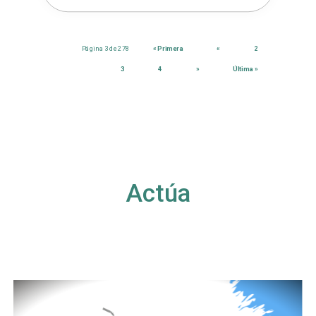
Página 3 de 278
« Primera
«
2
3
4
»
Última »
Actúa