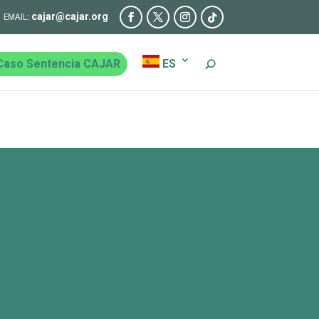
cajar@cajar.org
Caso Sentencia CAJAR
ES