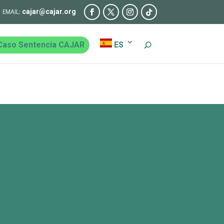
cajar@cajar.org
Caso Sentencia CAJAR
ES