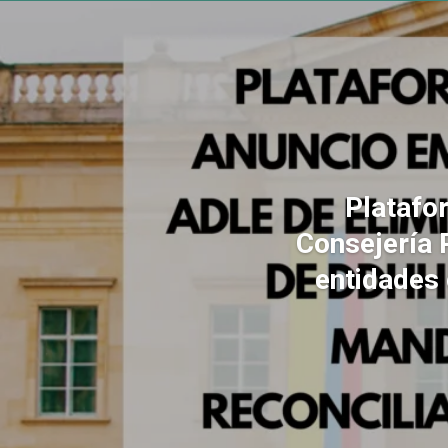
Platafo
Consejería 
entidades 