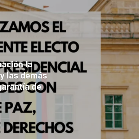
ación la
 y las demás
garantía de