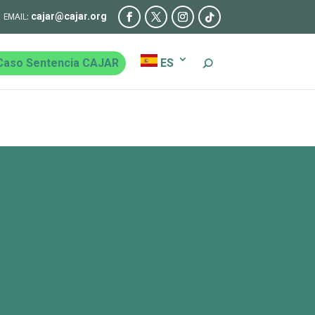
cajar@cajar.org
Caso Sentencia CAJAR
ES