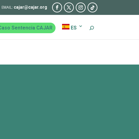
cajar@cajar.org
Caso Sentencia CAJAR
ES