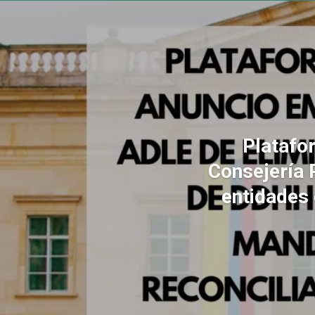
Platafo
Consejería 
entidades 