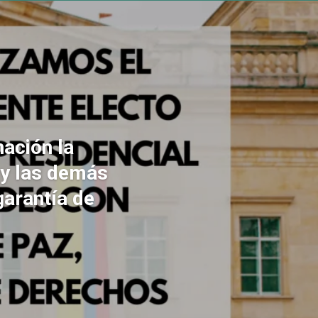
ación la
 y las demás
garantía de