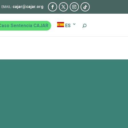
cajar@cajar.org
Caso Sentencia CAJAR
ES