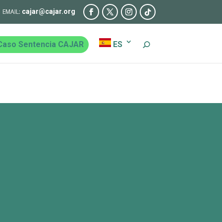
cajar@cajar.org
Caso Sentencia CAJAR
ES