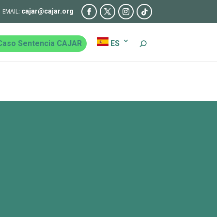
cajar@cajar.org
Caso Sentencia CAJAR
ES