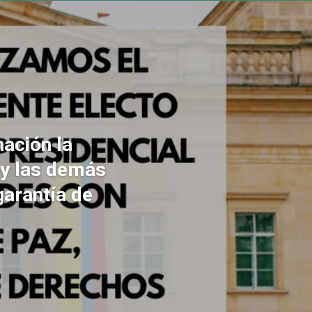
ación la
 y las demás
garantía de