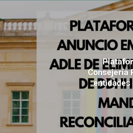
Platafo
Consejería 
entidades 