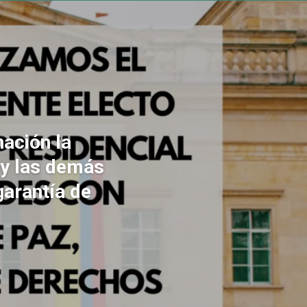
ación la
 y las demás
garantía de