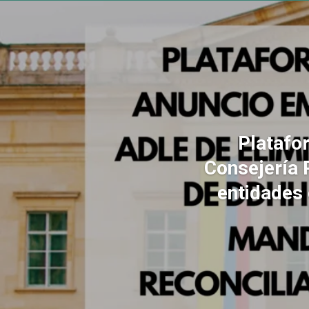
Platafo
Consejería 
entidades 