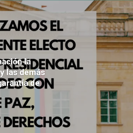
ación la
 y las demás
garantía de