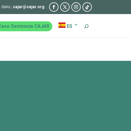
cajar@cajar.org
Caso Sentencia CAJAR
ES