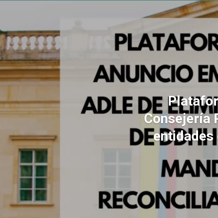
Platafo
Consejería 
entidades 