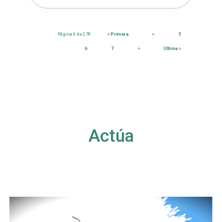
Página 6 de 278
« Primera
«
5
6
7
»
Última »
Actúa