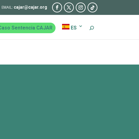
cajar@cajar.org
Caso Sentencia CAJAR
ES