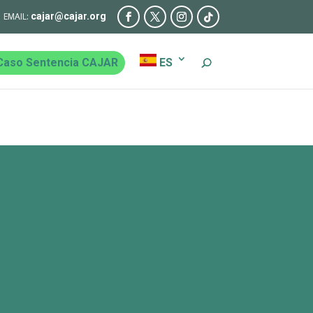
cajar@cajar.org
Caso Sentencia CAJAR
ES