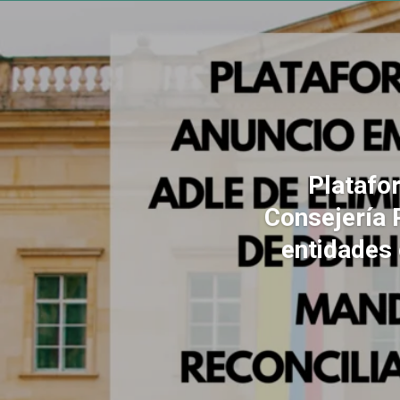
Platafo
Consejería 
entidades 