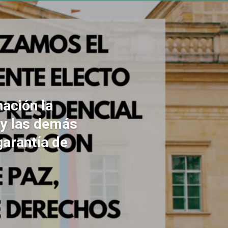
ación la
 y las demás
garantía de