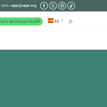
cajar@cajar.org
Caso Sentencia CAJAR
ES