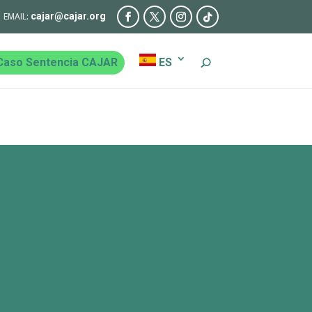
cajar@cajar.org
Caso Sentencia CAJAR
ES