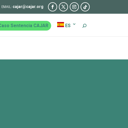
cajar@cajar.org
Caso Sentencia CAJAR
ES