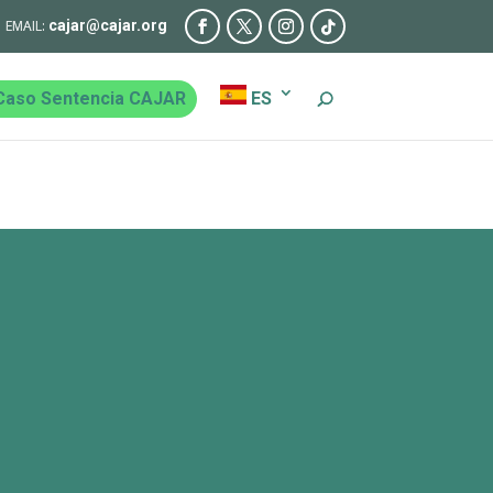
cajar@cajar.org
Caso Sentencia CAJAR
ES