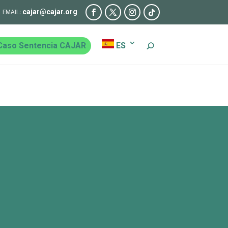
cajar@cajar.org
Caso Sentencia CAJAR
ES