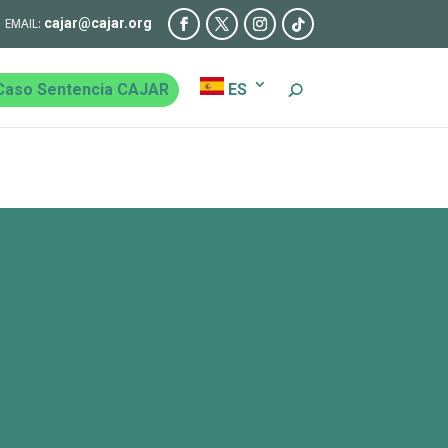
cajar@cajar.org
Caso Sentencia CAJAR
ES