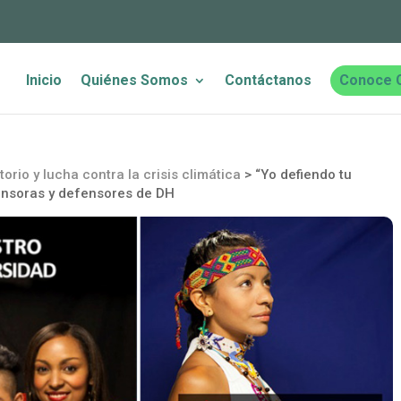
Inicio
Quiénes Somos
Contáctanos
Conoce 
torio y lucha contra la crisis climática
>
“Yo defiendo tu
nsoras y defensores de DH