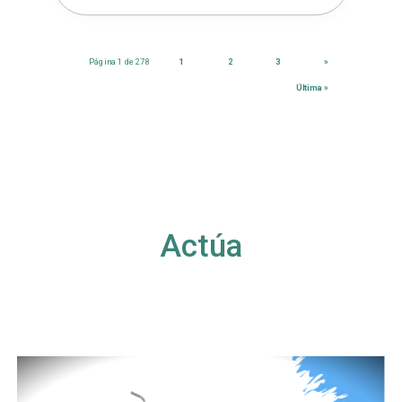
Página 1 de 278
1
2
3
»
Última »
Actúa