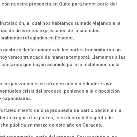
 con nuestra presencia en Quito para hacer parte del
instalación, al cual nos habíamos sumado viajando a la
rías de diferentes expresiones de la sociedad
olombianas refugiadas en Ecuador,
es gestos y declaraciones de las partes transmitieron un
hoy vemos truncado de manera temporal. Llamamos a las
manitarios que hayan asumido para la instalación de la
tes organizaciones se ofrecen como mediadores y/o
eventuales crisis del proceso, poniendo a la disposición
 y capacidades,
fortalecimiento de una propuesta de participación en la
 entregar a las partes, esto dentro del espíritu de
echa pública en marzo de este año en Caracas,
fortunadamente, parte del proceso. Corresponde a las