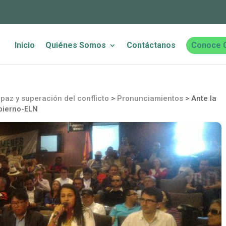
Inicio
Quiénes Somos
Contáctanos
Conoce 
paz y superación del conflicto
>
Pronunciamientos
>
Ante la
obierno-ELN