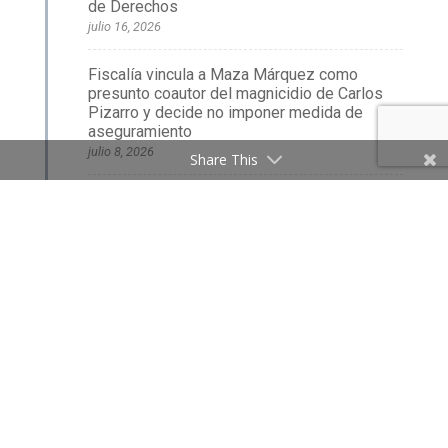
de Derechos
julio 16, 2026
Fiscalía vincula a Maza Márquez como
presunto coautor del magnicidio de Carlos
Pizarro y decide no imponer medida de
aseguramiento
julio 8, 2026
Share This
Colombia da un paso histórico: el Plan
Nacional de Acción en Derechos Humanos
2026–2036
julio 8, 2026
Quiénes nos financian
Trabaja con nosotros
Información legal
Política de tratamiento de datos