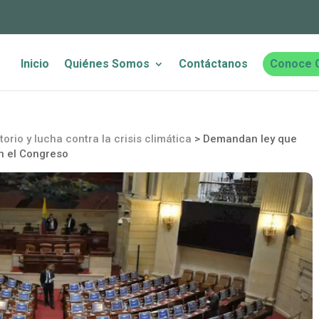
Inicio
Quiénes Somos
Contáctanos
Conoce 
torio y lucha contra la crisis climática
>
Demandan ley que
en el Congreso