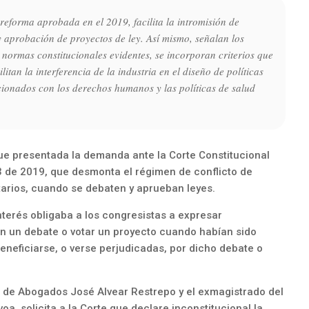
reforma aprobada en el 2019, facilita la intromisión de
 y aprobación de proyectos de ley. Así mismo, señalan los
normas constitucionales evidentes, se incorporan criterios que
ilitan la interferencia de la industria en el diseño de políticas
cionados con los derechos humanos y las políticas de salud
e presentada la demanda ante la Corte Constitucional
2003 de 2019, que desmonta el régimen de conflicto de
tarios, cuando se debaten y aprueban leyes.
interés obligaba a los congresistas a expresar
en un debate o votar un proyecto cuando habían sido
eneficiarse, o verse perjudicadas, por dicho debate o
 de Abogados José Alvear Restrepo y el exmagistrado del
, solicita a la Corte que declare inconstitucional la