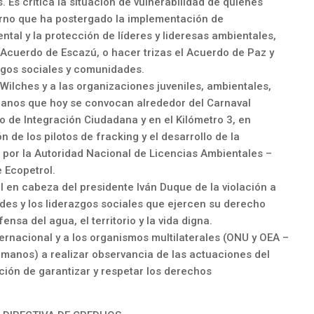
. Es crítica la situación de vulnerabilidad de quienes
ierno que ha postergado la implementación de
al y la protección de líderes y lideresas ambientales,
el Acuerdo de Escazú, o hacer trizas el Acuerdo de Paz y
zgos sociales y comunidades.
ilches y a las organizaciones juveniles, ambientales,
anos que hoy se convocan alrededor del Carnaval
ro de Integración Ciudadana y en el Kilómetro 3, en
 de los pilotos de fracking y el desarrollo de la
por la Autoridad Nacional de Licencias Ambientales –
e Ecopetrol.
 en cabeza del presidente Iván Duque de la violación a
s y los liderazgos sociales que ejercen su derecho
ensa del agua, el territorio y la vida digna.
rnacional y a los organismos multilaterales (ONU y OEA –
anos) a realizar observancia de las actuaciones del
ión de garantizar y respetar los derechos