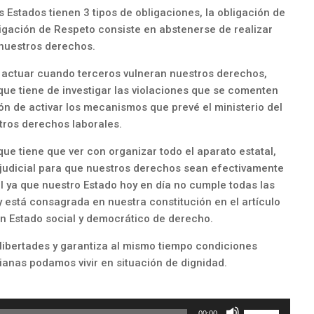
 Estados tienen 3 tipos de obligaciones, la obligación de
ligación de Respeto consiste en abstenerse de realizar
nuestros derechos.
n actuar cuando terceros vulneran nuestros derechos,
ue tiene de investigar las violaciones que se comenten
ción de activar los mecanismos que prevé el ministerio del
stros derechos laborales.
que tiene que ver con organizar todo el aparato estatal,
o y judicial para que nuestros derechos sean efectivamente
al ya que nuestro Estado hoy en día no cumple todas las
y está consagrada en nuestra constitución en el artículo
n Estado social y democrático de derecho.
 libertades y garantiza al mismo tiempo condiciones
anas podamos vivir en situación de dignidad.
Utiliza
00:00