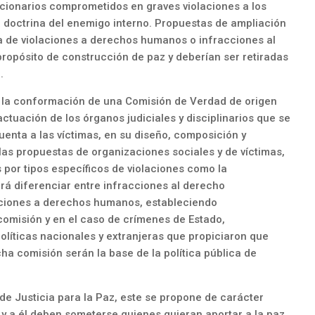
uncionarios comprometidos en graves violaciones a los
 doctrina del enemigo interno. Propuestas de ampliación
ca de violaciones a derechos humanos o infracciones al
propósito de construcción de paz y deberían ser retiradas
.
e la conformación de una Comisión de Verdad de origen
 actuación de los órganos judiciales y disciplinarios que se
uenta a las víctimas, en su diseño, composición y
las propuestas de organizaciones sociales y de víctimas,
or tipos específicos de violaciones como la
rá diferenciar entre infracciones al derecho
laciones a derechos humanos, estableciendo
comisión y en el caso de crímenes de Estado,
 políticas nacionales y extranjeras que propiciaron que
a comisión serán la base de la política pública de
 de Justicia para la Paz, este se propone de carácter
, y a él deben someterse quienes quieran aportar a la paz,