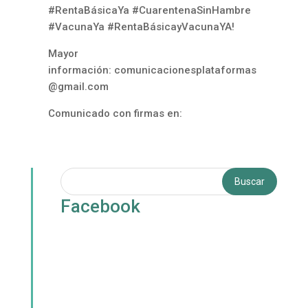
#RentaBásicaYa #CuarentenaSinHambre
#VacunaYa #RentaBásicayVacunaYA!
Mayor
información:
comunicacionesplataformas
@gmail.com
Comunicado con firmas en:
Facebook