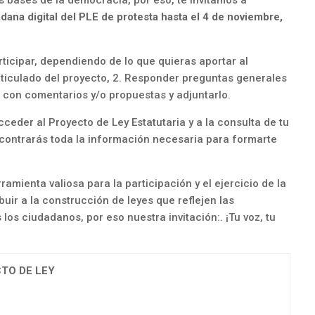
s bases de la democracia, por eso, te invitamos a
adana digital del PLE de protesta hasta el 4 de noviembre,
icipar, dependiendo de lo que quieras aportar al
rticulado del proyecto, 2. Responder preguntas generales
 con comentarios y/o propuestas y adjuntarlo.
cceder al Proyecto de Ley Estatutaria y a la consulta de tu
ncontrarás toda la información necesaria para formarte
amienta valiosa para la participación y el ejercicio de la
uir a la construcción de leyes que reflejen las
los ciudadanos, por eso nuestra invitación:. ¡Tu voz, tu
TO DE LEY