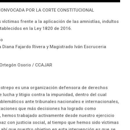
 CONVOCADA POR LA CORTE CONSTITUCIONAL
 víctimas frente a la aplicación de las amnistías, indultos
tablecidos en la Ley 1820 de 2016.
ro
 Diana Fajardo Rivera y Magistrado Iván Escruceria
Ortegón Osorio / CCAJAR
estrepo es una organización defensora de derechos
ucha y litigio contra la impunidad, dentro del cual
lemáticos ante tribunales nacionales e internacionales,
zaciones que más decisiones ha logrado como
, hemos trabajado activamente desde nuestro ejercicio
az con justicia social, al tiempo que hemos sido víctimas
e ahí que nuestro objetivo en esta intervención es que se