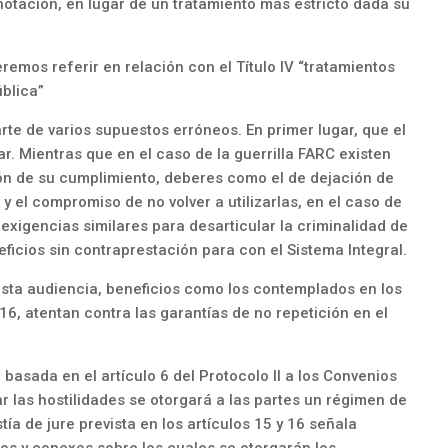
otación, en lugar de un tratamiento más estricto dada su
remos referir en relación con el Título IV “tratamientos
ública”
arte de varios supuestos erróneos. En primer lugar, que el
ar. Mientras que en el caso de la guerrilla FARC existen
ión de su cumplimiento, deberes como el de dejación de
 el compromiso de no volver a utilizarlas, en el caso de
exigencias similares para desarticular la criminalidad de
ficios sin contraprestación para con el Sistema Integral.
esta audiencia, beneficios como los contemplados en los
016, atentan contra las garantías de no repetición en el
 basada en el artículo 6 del Protocolo II a los Convenios
ar las hostilidades se otorgará a las partes un régimen de
ía de jure prevista en los artículos 15 y 16 señala