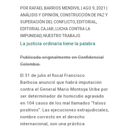
POR
RAFAEL BARRIOS MENDIVIL
|
AGO 9, 2021
|
ANÁLISIS Y OPINIÓN
,
CONSTRUCCIÓN DE PAZ Y
SUPERACIÓN DEL CONFLICTO
,
EDITORIAL
,
EDITORIAL CAJAR
,
LUCHA CONTRA LA
IMPUNIDAD
,
NUESTRO TRABAJO
La justicia ordinaria tiene la palabra
Publicada originalmente en Confidencial
Colombia.
El 31 de julio el fiscal Francisco
Barbosa
anunció
que habrá imputación
contra el General Mario Montoya Uribe por
ser determinador de homicidio agravado
en 104 casos de los mal llamados “falsos
positivos”. Las ejecuciones extrajudiciales,
nombre correcto en el derecho
internacional, son una
práctica