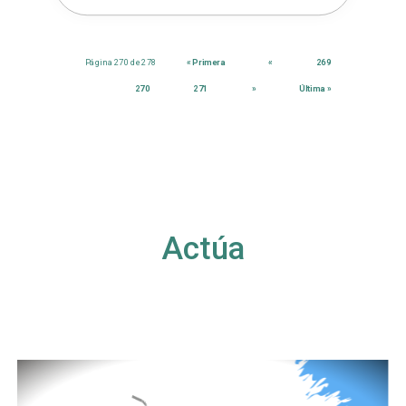
Página 270 de 278
« Primera
«
269
270
271
»
Última »
Actúa