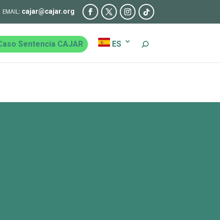
cajar@cajar.org
Caso Sentencia CAJAR
ES