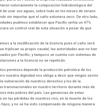
taron notoriamente la composición hidrobiológica del
ad de usar sus aguas, sobre todo en los meses de verano
ndo sin importar que el caño estuviera seco. De otro lado,
nidades pudimos establecer que Pacific vertía un 47%
izara un control real de esta situación a pesar de que
os a la modificación de la licencia pues el caño será
e triplican su propio caudal; las autoridades aun no han
ados por Pacific; y tampoco se cuenta con sistemas de
laciones a la licencia no se repetirán.
stos permisos depende la producción petrolera de los
ro nuestra dignidad nos obliga a decir que ningún sector
a vulneración de nuestros derechos y los de la
las transnacionales en nuestro territorio durante más de
pios más pobres del país. Las ganancias de estas
en las pérdidas de nuestros ríos, en la muerte de los
s hijos, y no se ha visto compensado de ninguna manera.