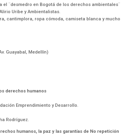
cia el ¨desmedro en Bogotá de los derechos ambientales¨
irio Uribe y Ambientalistas.
rra, cantimplora, ropa cómoda, camiseta blanca y mucho
Av. Guayabal, Medellín)
y los derechos humanos
undación Emprendimiento y Desarrollo.
tha Rodríguez.
erechos humanos, la paz y las garantías de No repetición