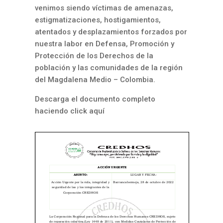
v
enimos
siendo
víctimas
de
amenazas
,
estigmatizaciones,
hostigamiento
s
,
atentados y desplazamientos forzados
por
nuestra
labor
en
Defensa
,
Promoción y
Protección de los Derechos de la
población
y las comunidades
de la región
d
el Magdalena Medio
–
Colombia
.
Descarga el documento completo
haciendo click aquí