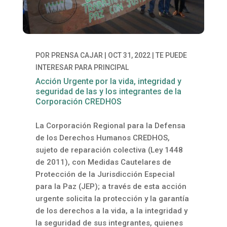
POR
PRENSA CAJAR
|
OCT 31, 2022
|
TE PUEDE
INTERESAR PARA PRINCIPAL
Acción Urgente por la vida, integridad y
seguridad de las y los integrantes de la
Corporación CREDHOS
La Corporación Regional para la Defensa
de los Derechos Humanos CREDHOS,
sujeto
de reparación colectiva (L
ey
1448
de 2011),
con Medidas Cautelares de
Protección de
la J
uri
sdicción
E
spe
cial
para la
P
az (JEP)
;
a través de esta acción
urgent
e solicita la
protección y la garantía
de los derechos a la vida, a la integridad y
la seguridad
de
sus
integrantes,
quienes