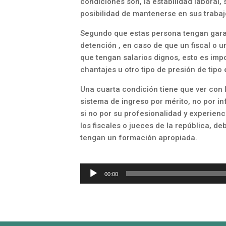
condiciones son, la estabilidad laboral,
posibilidad de mantenerse en sus trabaj
Segundo que estas persona tengan gara
detención , en caso de que un fiscal o u
que tengan salarios dignos, esto es imp
chantajes u otro tipo de presión de tip
Una cuarta condición tiene que ver con l
sistema de ingreso por mérito, no por i
si no por su profesionalidad y experien
los fiscales o jueces de la república, d
tengan un formación apropiada.
Reproductor
00:00
de
audio