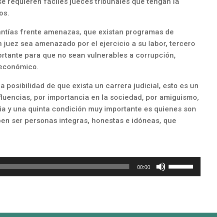
 se requieren fáciles jueces tribunales que tengan la
os.
ntías frente amenazas, que existan programas de
n juez sea amenazado por el ejercicio a su labor, tercero
ortante para que no sean vulnerables a corrupción,
o económico.
a posibilidad de que exista un carrera judicial, esto es un
nfluencias, por importancia en la sociedad, por amiguismo,
cia y una quinta condición muy importante es quienes son
eben ser personas integras, honestas e idóneas, que
Utiliza
00:00
las
teclas
de
flecha