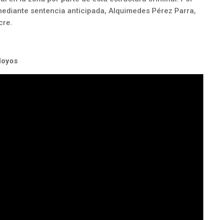
ediante sentencia anticipada, Alquimedes Pérez Parra,
cre.
Hoyos