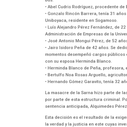
bus.
• Abel Cudris Rodríguez, procedente de
• Gonzalo Rincón Barrera, tenía 31 años
Uniboyaca, residente en Sogamoso.
• Luís Alejandro Pérez Fernández, de 22
Administración de Empresas de la Unive
• José Antonio Mongui Pérez, de 52 año
• Jairo Isidoro Peña de 42 años. Se dedic
momentos desempeñó cargos públicos en
con su esposa Herminda Blanco.
• Herminda Blanco de Peña, profesora, 
• Bertulfo Noa Rosas Arguello, agriculto
• Hernando Gómez Garavito, tenía 32 año
La masacre de la Sarna hizo parte de las
por parte de esta estructura criminal.
sentencia anticipada, Alquimedes Pérez 
Esta decisión es el resultado de la exi
la verdad y la justicia en este cuyas inv