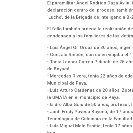
El paramilitar Ángel Rodrigo Daza Ávila
declaración dentro del proceso, también
‘Lucho’, de la Brigada de Inteligencia 
El fallo también ordena la realización d
condenado a los familiares de las vícti
• Luis Ángel Gil Orduz de 30 años, inge
• Gonzalo Rincón, con quien viajaba el 
• Tania Leonor Correa Pidiachi de 25 añ
de Boyacá.
• Mercedes Rivera, tenía 22 años de ed
Municipal de Paya.
• Luis Arturo Cárdenas de 20 años, Zoo
la UMATA en el municipio de Paya.
• Isidro Alba Guío de 50 años, profesor,
• Jonh Fredy Poveda Bayona, de 17 años
Tecnológica de Colombia en la Facultad 
• Luís Miguel Melo Espitia, tenía 17 añ