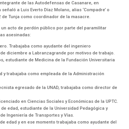
, integrante de las Autodefensas de Casanare, en
 señaló a Luis Everto Díaz Molano, alias ‘Compadre’ o
B-2 de Tunja como coordinador de la masacre.
e un acto de perdón público por parte del paramilitar
mas asesinadas:
niero. Trabajaba como ayudante del ingeniero
1 de diciembre a Labranzagrande por motivos de trabajo.
os, estudiante de Medicina de la Fundación Universitaria
ad y trabajaba como empleada de la Administración
tecnista egresado de la UNAD, trabajaba como director de
 licenciado en Ciencias Sociales y Económicas de la UPTC.
 de edad, estudiante de la Universidad Pedagógica y
de Ingeniería de Transportes y Vías.
os de edad y en ese momento trabajaba como ayudante del