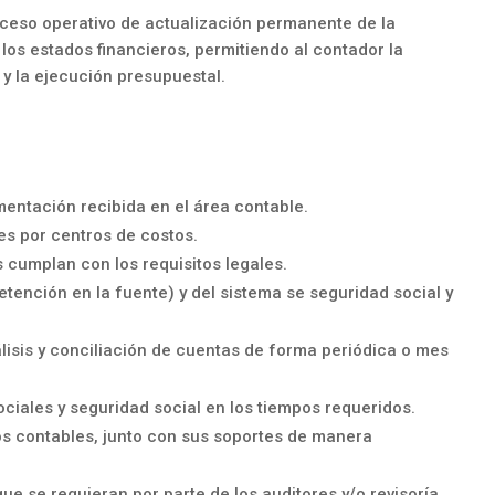
ceso operativo de actualización permanente de la
 los estados financieros, permitiendo al contador la
 y la ejecución presupuestal.
umentación recibida en el área contable.
les por centros de costos.
 cumplan con los requisitos legales.
retención en la fuente) y del sistema se seguridad social y
.
álisis y conciliación de cuentas de forma periódica o mes
ociales y seguridad social en los tiempos requeridos.
tos contables, junto con sus soportes de manera
e se requieran por parte de los auditores y/o revisoría