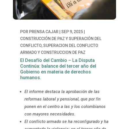
POR
PRENSA CAJAR
|
SEP 9, 2025
|
CONSTRUCCIÓN DE PAZ Y SUPERACIÓN DEL
CONFLICTO
,
SUPERACION DEL CONFLICTO
ARMADO Y CONSTRUCCION DE PAZ
El Desafío del Cambio – La Disputa
Continúa: balance del tercer año del
Gobierno en materia de derechos
humanos.
El informe destaca la aprobación de las
reformas laboral y pensional, que por ﬁn
ponen en el centro a las y los colombianos
con mayores necesidades.
El
co
nﬂicto
armado
s
e
ha
reconﬁgurado
y
ha
aumentado
la
violencia:
en el tercer año de