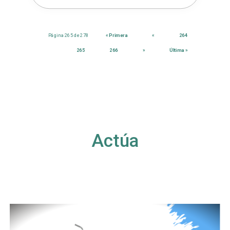
Página 265 de 278
« Primera
«
264
265
266
»
Última »
Actúa