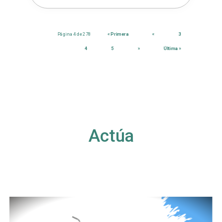
Página 4 de 278
« Primera
«
3
4
5
»
Última »
Actúa