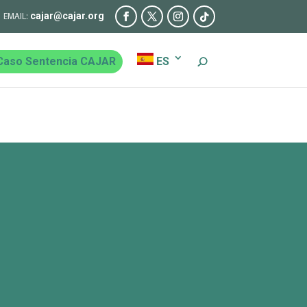
cajar@cajar.org
Caso Sentencia CAJAR
ES