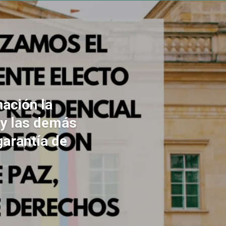
ación la
 y las demás
garantía de