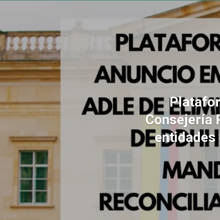
Platafo
Consejería 
entidades 