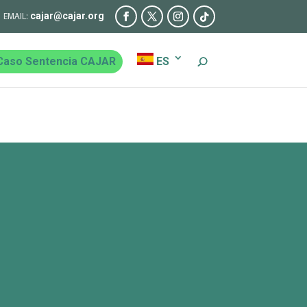
cajar@cajar.org
Caso Sentencia CAJAR
ES