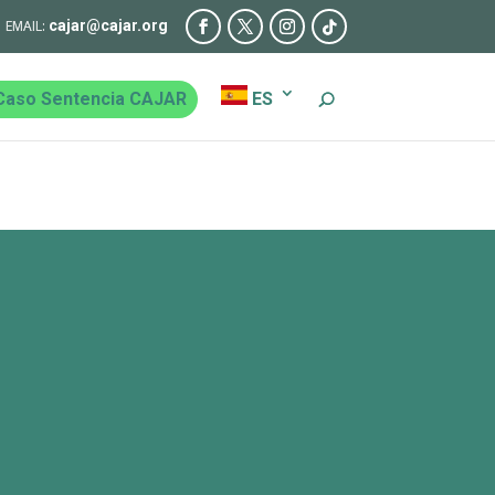
cajar@cajar.org
Caso Sentencia CAJAR
ES