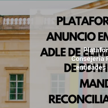
Platafo
Consejería 
entidades 