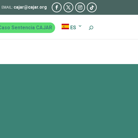
cajar@cajar.org
Caso Sentencia CAJAR
ES