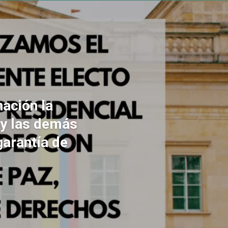
ación la
 y las demás
garantía de