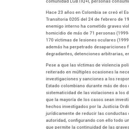
comunidad LGBTIQ+l, personas consumido
Hace 23 años en Colombia se creó el Es
Transitoria 0205 del 24 de febrero de 199
enemigo interno ha cometido graves viol
homicidio de más de 71 personas (1999- 
170 víctimas de lesiones oculares (1999
además ha perpetrado desapariciones for
degradantes, detenciones arbitrarias, e
Pese a que las víctimas de violencia p
reiterado en múltiples ocasiones la ne
investigaciones y sanciones a los respo
Estado colombiano durante más de dos d
sistematicidad de las violaciones a los 
que la mayoría de los casos sean investi
hechos investigados por la Justicia Ordi
jurídicamente de reducir las conductas d
autoridad, configurando con ello todo u
que permite la continuidad de las grave