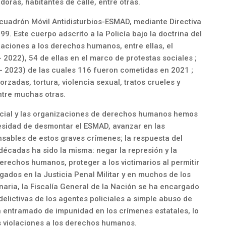
ras, habitantes de calle, entre otras.
cuadrón Móvil Antidisturbios-ESMAD, mediante Directiva
9. Este cuerpo adscrito a la Policía bajo la doctrina del
aciones a los derechos humanos, entre ellas, el
2022), 54 de ellas en el marco de protestas sociales ;
- 2023) de las cuales 116 fueron cometidas en 2021 ;
zadas, tortura, violencia sexual, tratos crueles y
ntre muchas otras.
olicial y las organizaciones de derechos humanos hemos
cesidad de desmontar el ESMAD, avanzar en las
nsables de estos graves crímenes; la respuesta del
écadas ha sido la misma: negar la represión y la
derechos humanos, proteger a los victimarios al permitir
gados en la Justicia Penal Militar y en muchos de los
naria, la Fiscalía General de la Nación se ha encargado
elictivas de los agentes policiales a simple abuso de
n entramado de impunidad en los crímenes estatales, lo
s violaciones a los derechos humanos.