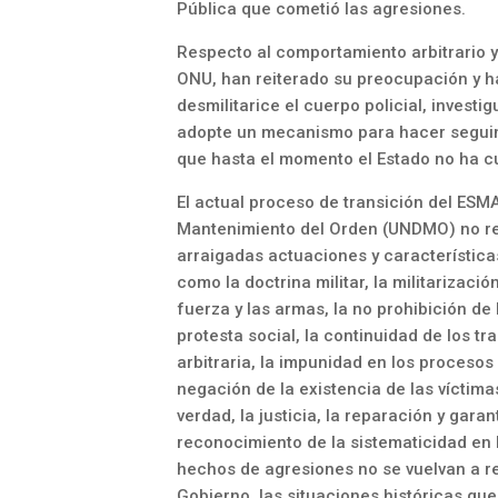
Pública que cometió las agresiones.
Respecto al comportamiento arbitrario y 
ONU, han reiterado su preocupación y 
desmilitarice el cuerpo policial, investi
adopte un mecanismo para hacer seguim
que hasta el momento el Estado no ha c
El actual proceso de transición del ESM
Mantenimiento del Orden (UNDMO) no res
arraigadas actuaciones y características
como la doctrina militar, la militarizació
fuerza y las armas, la no prohibición de 
protesta social, la continuidad de los
arbitraria, la impunidad en los procesos
negación de la existencia de las víctimas
verdad, la justicia, la reparación y gara
reconocimiento de la sistematicidad en l
hechos de agresiones no se vuelvan a r
Gobierno, las situaciones históricas que