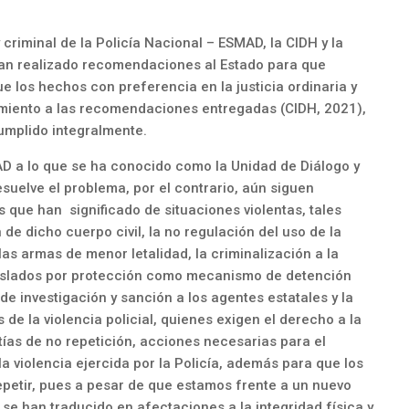
criminal de la Policía Nacional – ESMAD, la CIDH y la
han realizado recomendaciones al Estado para que
gue los hechos con preferencia en la justicia ordinaria y
iento a las recomendaciones entregadas (CIDH, 2021),
umplido integralmente.
AD a lo que se ha conocido como la Unidad de Diálogo y
uelve el problema, por el contrario, aún siguen
 que han significado de situaciones violentas, tales
n de dicho cuerpo civil, la no regulación del uso de la
las armas de menor letalidad, la criminalización a la
 traslados por protección como mecanismo de detención
 de investigación y sanción a los agentes estatales y la
 de la violencia policial, quienes exigen el derecho a la
ntías de no repetición, acciones necesarias para el
a violencia ejercida por la Policía, además para que los
epetir, pues a pesar de que estamos frente a un nuevo
 se han traducido en afectaciones a la integridad física y