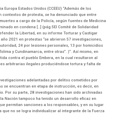
ia Europa Estados Unidos (CCEEU) “Además de los
 contextos de protesta, se ha denunciado que entre
muertes a cargo de la Policía, según fuentes de Medicina
erminado en condena […] (pág.5El Comité de Solidaridad
fender la Libertad, en su informe Torturar y Castigar
 año 2021 en protestas “se abrieron 57 investigaciones,
autoridad, 24 por lesiones personales, 13 por homicidios
Tolima y Cundinamarca, entre otras”. )”. Así mismo, en
ida contra el pueblo Embera, en la cual resultaron al
s arbitrarias ilegales produciéndose tortura y falta de
nvestigaciones adelantadas por delitos cometidos por
as se encuentran en etapa de instrucción, es decir, en
cio. Por su parte, 28 investigaciones han sido archivadas
e la Nación tampoco ha tenido un desarrollo eficaz en
 que permitan sanciones a los responsables, y en su lugar
que no se logra individualizar al integrante de la Fuerza