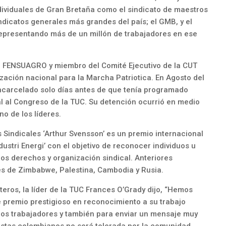
individuales de Gran Bretaña como el sindicato de maestros
ndicatos generales más grandes del país; el GMB, y el
representando más de un millón de trabajadores en ese
e FENSUAGRO y miembro del Comité Ejecutivo de la CUT
ación nacional para la Marcha Patriotica. En Agosto del
encarcelado solo días antes de que tenía programado
al al Congreso de la TUC. Su detención ocurrió en medio
no de los líderes.
 Sindicales ‘Arthur Svensson’ es un premio internacional
dustri Energi’ con el objetivo de reconocer individuos u
os derechos y organización sindical. Anteriores
es de Zimbabwe, Palestina, Cambodia y Rusia.
teros, la líder de la TUC Frances O’Grady dijo, “Hemos
 premio prestigioso en reconocimiento a su trabajo
los trabajadores y también para enviar un mensaje muy